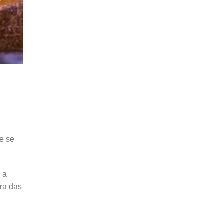
ue se
 a
ra das