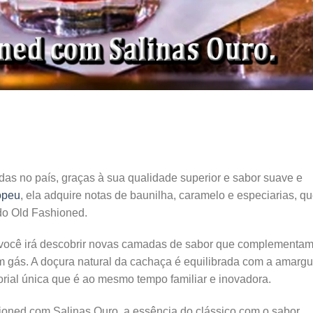
as no país, graças à sua qualidade superior e sabor suave e
opeu
, ela adquire notas de baunilha, caramelo e especiarias, q
do Old Fashioned.
 você irá descobrir novas camadas de sabor que complementam
m gás. A doçura natural da cachaça é equilibrada com a amargu
rial única que é ao mesmo tempo familiar e inovadora.
ioned com Salinas Ouro, a essência do clássico com o sabor