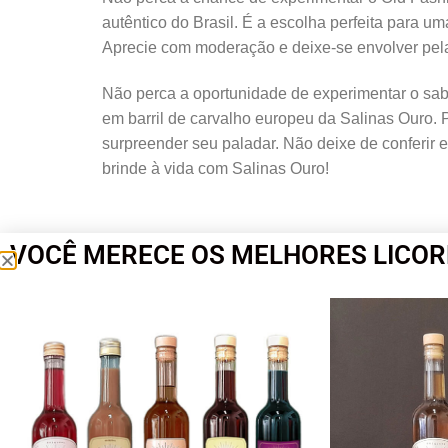
autêntico do Brasil. É a escolha perfeita para 
Aprecie com moderação e deixe-se envolver pela 
Não perca a oportunidade de experimentar o sab
em barril de carvalho europeu da Salinas Ouro. P
surpreender seu paladar. Não deixe de conferir e
brinde à vida com Salinas Ouro!
VOCÊ MERECE OS MELHORES LICOR
Veja também:
Aprecie Nossa Delicia de Lico
Receita do drink Old Fashioned com 