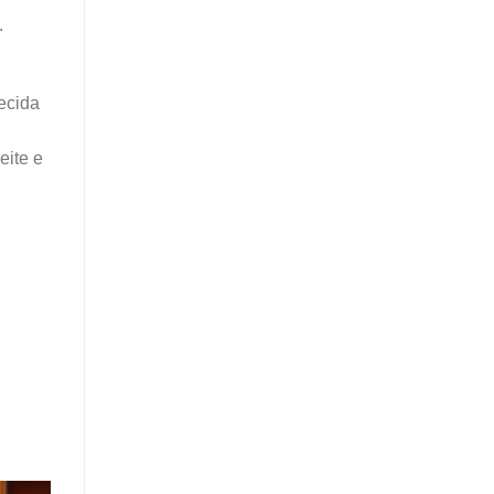
.
ecida
eite e