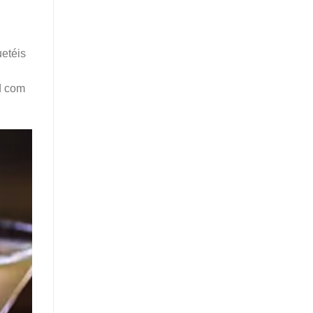
etéis
d com