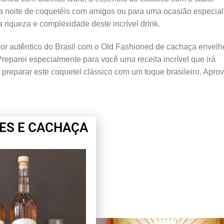
uma noite de coquetéis com amigos ou para uma ocasião especial
riqueza e complexidade deste incrível drink.
or autêntico do Brasil com o Old Fashioned de cachaça envelh
reparei especialmente para você uma receita incrível que irá
 preparar este coquetel clássico com um toque brasileiro. Aprov
ES E CACHAÇA
r Doce de Leite Premium.
Salinas Ouro.