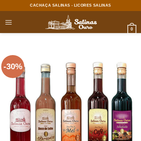
Skip
CACHAÇA SALINAS - LICORES SALINAS
to
content
0
-30%