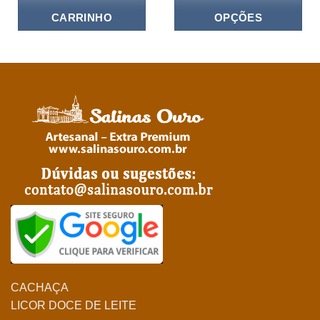
00.
R$327,00.
R$239,7
CARRINHO
OPÇÕES
CACHAÇA
LICOR DOCE DE LEITE