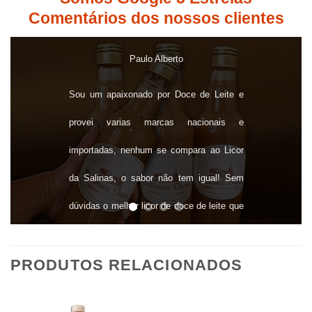
Comentários dos nossos clientes
Paulo Alberto
Daniel Paollo
Andressa
Sou um apaixonado por Doce de Leite e
Rafaela Martim
O Licor Salinas é uma bebida Fod@@ é
O licor da Salinas Ouro faz parte da
provei varias marcas nacionais e
historia da minha família seja festas de fim
uma sobremesa e ainda tomo como drink,
É muitooooo gostosoooo e viciante 😍
importadas, nenhum se compara ao Licor
dá vontade tomar a garrafa toda de uma só
de ano ou comemoração de aniversario ele
Meu marido e eu temos sempre em casa!
da Salinas, o sabor não tem igual! Sem
marca presença!!!
vez!
dúvidas o melhor licor de doce de leite que
provei!
PRODUTOS RELACIONADOS