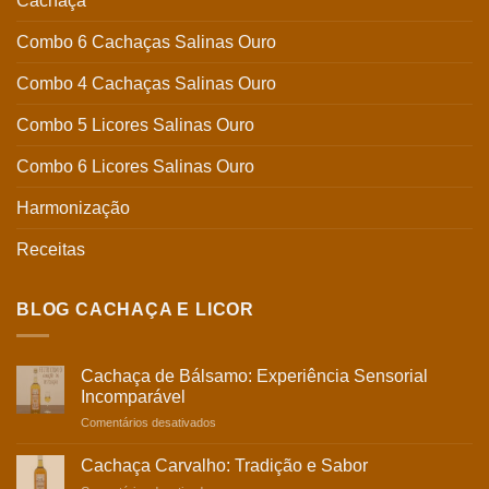
Cachaça
Combo 6 Cachaças Salinas Ouro
Combo 4 Cachaças Salinas Ouro
Combo 5 Licores Salinas Ouro
Combo 6 Licores Salinas Ouro
Harmonização
Receitas
BLOG CACHAÇA E LICOR
Cachaça de Bálsamo: Experiência Sensorial
Incomparável
em
Comentários desativados
Cachaça
de
Cachaça Carvalho: Tradição e Sabor
Bálsamo: