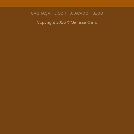
e
caipirinha
CACHAÇA
LICOR
ATACADO
BLOG
com
Cachaça
Copyright 2026 ©
Salinas Ouro
Envelhecida
em
Bálsamo