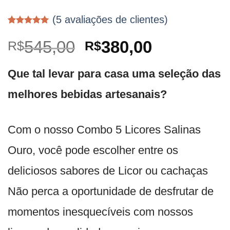
(
5
avaliações de clientes)
Avaliado
5
como
5.00
O
O
545,00
380,00
R$
R$
de 5, com
baseado em
preço
preço
avaliações
Que tal levar para casa uma seleção das
de clientes
original
atual
era:
é:
melhores bebidas artesanais?
R$545,00.
R$380,00.
Com o nosso Combo 5 Licores Salinas
Ouro, você pode escolher entre os
deliciosos sabores de Licor ou cachaças
Não perca a oportunidade de desfrutar de
momentos inesquecíveis com nossos