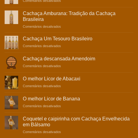
em
Comentários desativados
Experiência
Cachaça
Sensorial
Carvalho:
Incomparável
Cachaça Amburana: Tradição da Cachaça
Tradição
Brasileira
e
em
Comentários desativados
Sabor
Cachaça
Amburana:
Cachaça Um Tesouro Brasileiro
Tradição
em
Comentários desativados
da
Cachaça
Cachaça
Um
Brasileira
Cachaça descansada Amendoim
Tesouro
em
Comentários desativados
Brasileiro
Cachaça
descansada
O melhor Licor de Abacaxi
Amendoim
em
Comentários desativados
O
melhor
O melhor Licor de Banana
Licor
em
Comentários desativados
de
O
Abacaxi
melhor
Coquetel e caipirinha com Cachaça Envelhecida
Licor
em Bálsamo
de
em
Comentários desativados
Banana
Coquetel