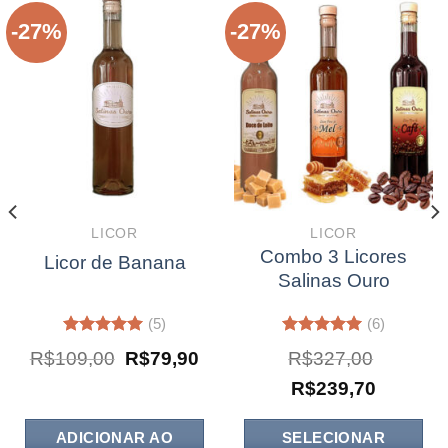
-27%
-27%
LICOR
LICOR
Combo 3 Licores
Licor de Banana
Salinas Ouro
(5)
(6)
Avaliação
Avaliação
O
O
R$
109,00
R$
79,90
R$
327,00
5.00
de 5
5.00
de 5
preço
preço
O
O
original
atual
R$
239,70
preço
preço
era:
é:
original
atual
R$109,00.
R$79,90.
era:
é:
ADICIONAR AO
SELECIONAR