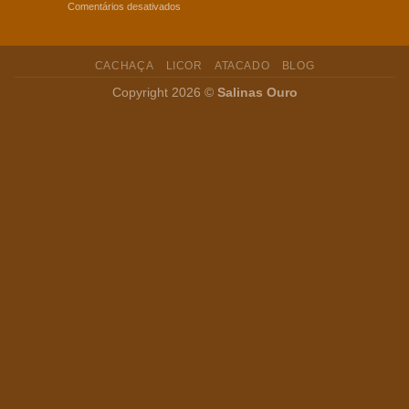
em
Comentários desativados
Banana
Coquetel
e
caipirinha
CACHAÇA
LICOR
ATACADO
BLOG
com
Cachaça
Copyright 2026 ©
Salinas Ouro
Envelhecida
em
Bálsamo