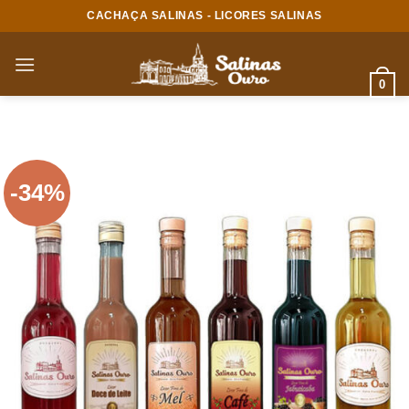
Skip
CACHAÇA SALINAS - LICORES SALINAS
to
content
0
-34%