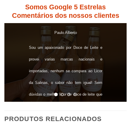
Somos Google 5 Estrelas
Comentários dos nossos clientes
Paulo Alberto
Daniel Paollo
Andressa
Sou um apaixonado por Doce de Leite e
Rafaela Martim
O Licor Salinas é uma bebida Fod@@ é
O licor da Salinas Ouro faz parte da
provei varias marcas nacionais e
historia da minha família seja festas de fim
uma sobremesa e ainda tomo como drink,
É muitooooo gostosoooo e viciante 😍
importadas, nenhum se compara ao Licor
dá vontade tomar a garrafa toda de uma só
de ano ou comemoração de aniversario ele
Meu marido e eu temos sempre em casa!
da Salinas, o sabor não tem igual! Sem
marca presença!!!
vez!
dúvidas o melhor licor de doce de leite que
provei!
PRODUTOS RELACIONADOS