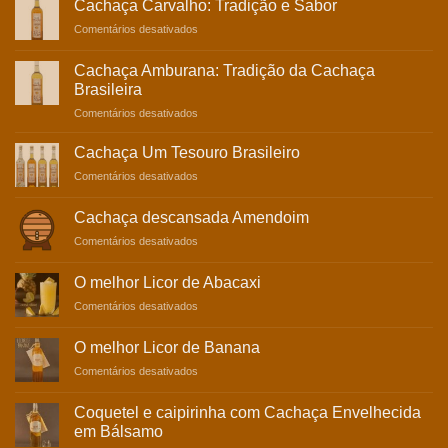
Cachaça Carvalho: Tradição e Sabor
Bálsamo:
em
Comentários desativados
Experiência
Cachaça
Sensorial
Carvalho:
Incomparável
Cachaça Amburana: Tradição da Cachaça
Tradição
Brasileira
e
em
Comentários desativados
Sabor
Cachaça
Amburana:
Cachaça Um Tesouro Brasileiro
Tradição
em
Comentários desativados
da
Cachaça
Cachaça
Um
Brasileira
Cachaça descansada Amendoim
Tesouro
em
Comentários desativados
Brasileiro
Cachaça
descansada
O melhor Licor de Abacaxi
Amendoim
em
Comentários desativados
O
melhor
O melhor Licor de Banana
Licor
em
Comentários desativados
de
O
Abacaxi
melhor
Coquetel e caipirinha com Cachaça Envelhecida
Licor
em Bálsamo
de