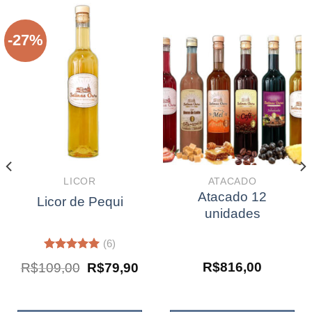
-27%
LICOR
ATACADO
Atacado 12
Licor de Pequi
unidades
(6)
Avaliação
O
O
R$
816,00
R$
109,00
R$
79,90
5.00
de 5
eço
preço
preço
ual
original
atual
era:
é: