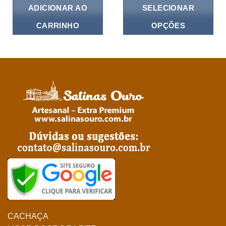
79,90.
R$109,00.
R$79,90.
ADICIONAR AO
SELECIONAR
CARRINHO
OPÇÕES
CACHAÇA