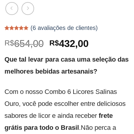
(
6
avaliações de clientes)
Avaliado
6
como
5.00
O
O
654,00
432,00
R$
R$
de 5, com
baseado em
preço
preço
avaliações
Que tal levar para casa uma seleção das
de clientes
original
atual
era:
é:
melhores bebidas artesanais?
R$654,00.
R$432,00.
Com o nosso Combo 6 Licores Salinas
Ouro, você pode escolher entre deliciosos
sabores de licor e ainda receber
frete
grátis para todo o Brasil
.Não perca a