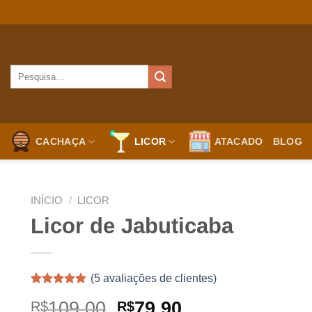
Pesquisar
por:
CACHAÇA
LICOR
ATACADO
BLOG
INÍCIO
/
LICOR
Licor de Jabuticaba
(
5
avaliações de clientes)
Avaliado
5
O
O
109,00
79,90
R$
R$
como
5.00