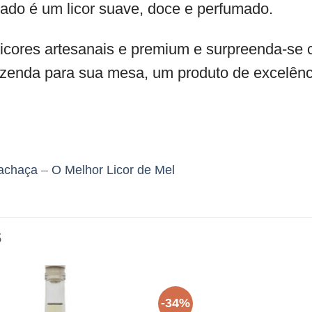
tado é um licor suave, doce e perfumado.
cores artesanais e premium e surpreenda-se 
azenda para sua mesa, um produto de excelênc
achaça
–
O Melhor Licor de Mel
S
-34%