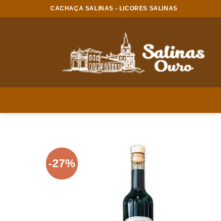
Skip
CACHAÇA SALINAS - LICORES SALINAS
to
content
-27%