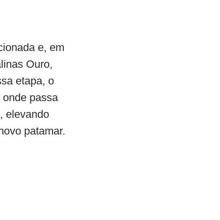
cionada e, em
alinas Ouro,
ssa etapa, o
, onde passa
, elevando
novo patamar.