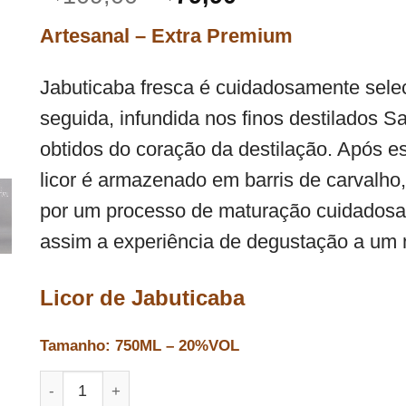
de 5, com
preço
preço
baseado em
Artesanal – Extra Premium
avaliações
original
atual
de clientes
era:
é:
Jabuticaba fresca é cuidadosamente sele
R$109,00.
R$79,90.
seguida, infundida nos finos destilados S
obtidos do coração da destilação. Após e
licor é armazenado em barris de carvalho
por um processo de maturação cuidadosa
assim a experiência de degustação a um 
Licor de Jabuticaba
Tamanho: 750ML – 20%VOL
Licor de Jabuticaba quantidade