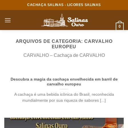
Skip
CACHAÇA SALINAS - LICORES SALINAS
to
content
0
ARQUIVOS DE CATEGORIA:
CARVALHO
EUROPEU
CARVALHO – Cachaça de CARVALHO
Descubra a magia da cachaça envelhecida em barril de
carvalho europeu
A cachaça é uma bebida icônica do Brasil, reconhecida
mundialmente por sua riqueza de sabores [...]