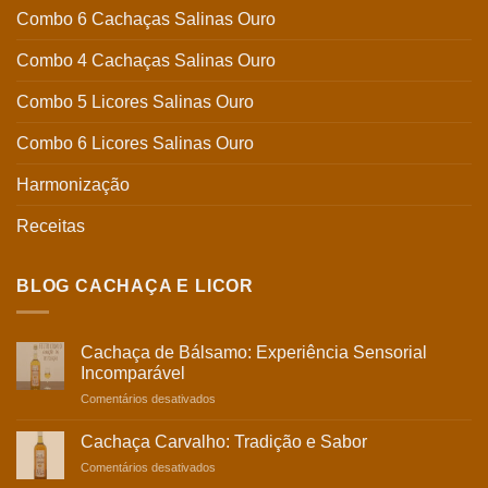
Combo 6 Cachaças Salinas Ouro
Combo 4 Cachaças Salinas Ouro
Combo 5 Licores Salinas Ouro
Combo 6 Licores Salinas Ouro
Harmonização
Receitas
BLOG CACHAÇA E LICOR
Cachaça de Bálsamo: Experiência Sensorial
Incomparável
em
Comentários desativados
Cachaça
de
Cachaça Carvalho: Tradição e Sabor
Bálsamo:
em
Comentários desativados
Experiência
Cachaça