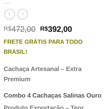
O
O
472,00
392,00
R$
R$
preço
preço
FRETE GRÁTIS PARA TODO
original
atual
era:
é:
BRASIL!
R$472,00.
R$392,00.
Cachaça Artesanal – Extra
Premium
Combo 4 Cachaças Salinas Ouro
Produto Exportação – Teor