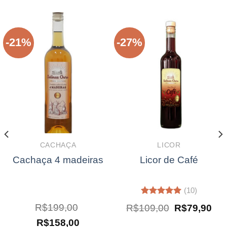
-21%
-27%
CACHAÇA
LICOR
Cachaça 4 madeiras
Licor de Café
(10)
Avaliação
O
O
R$
199,00
R$
109,00
R$
79,90
5.00
de 5
eço
preço
pre
O
O
ual
R$
158,00
original
atu