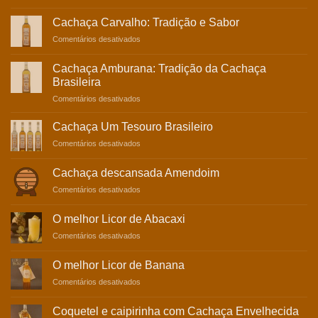
Cachaça
de
Cachaça Carvalho: Tradição e Sabor
Bálsamo:
em
Comentários desativados
Experiência
Cachaça
Sensorial
Carvalho:
Incomparável
Cachaça Amburana: Tradição da Cachaça
Tradição
Brasileira
e
em
Comentários desativados
Sabor
Cachaça
Amburana:
Cachaça Um Tesouro Brasileiro
Tradição
em
Comentários desativados
da
Cachaça
Cachaça
Um
Brasileira
Cachaça descansada Amendoim
Tesouro
em
Comentários desativados
Brasileiro
Cachaça
descansada
O melhor Licor de Abacaxi
Amendoim
em
Comentários desativados
O
melhor
O melhor Licor de Banana
Licor
em
Comentários desativados
de
O
Abacaxi
melhor
Coquetel e caipirinha com Cachaça Envelhecida
Licor