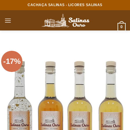
Skip
CACHAÇA SALINAS - LICORES SALINAS
to
content
0
-17%