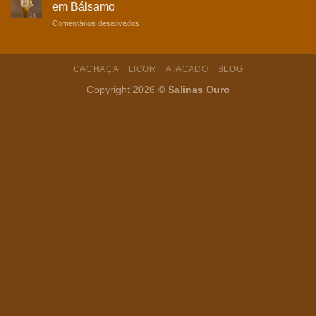
em Bálsamo
de
em
Comentários desativados
Banana
Coquetel
e
caipirinha
CACHAÇA
LICOR
ATACADO
BLOG
com
Cachaça
Copyright 2026 ©
Salinas Ouro
Envelhecida
em
Bálsamo