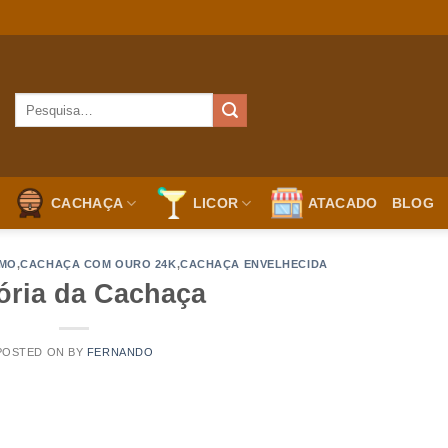
CACHAÇA
LICOR
ATACADO
BLOG
MO
,
CACHAÇA COM OURO 24K
,
CACHAÇA ENVELHECIDA
ória da Cachaça
POSTED ON
BY
FERNANDO