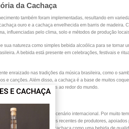
tória da Cachaça
elhecimento também foram implementadas, resultando em varied
 cachaça ouro e a cachaça envelhecida em barris de madeira. 
oma, influenciadas pelo clima, solo e métodos de produção locais
de sua natureza como simples bebida alcoólica para se tornar 
sileira. A bebida está presente em celebrações, festivais e ritu
e enraizado nas tradições da música brasileira, como o samb
os e canções. Além disso, a cachaça é a base de muitos coque
quistou o paladar de pessoas ao redor do mundo.
ES E CACHAÇA
chaça enfrentou desafios no cenário internacional. Por muito tem
inada. No entanto, esforços recentes de produtores, apoiados 
imento internacional para a cachaça como uma bebida de quali