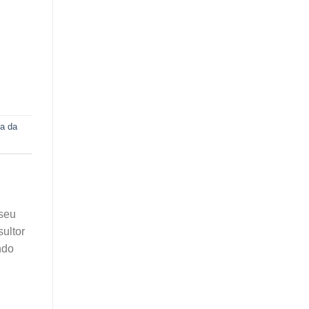
ia da
 seu
sultor
ndo