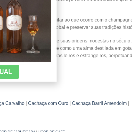
 de origem protegida, similar ao que ocorre com o champagn
sua posição no mercado global e preservar suas tradições histó
rica herança do Brasil. Desde suas origens modestas no século
sileira, a cachaça permanece como uma alma destilada em gota
o, ela continua a encantar brasileiros e estrangeiros, perpetua
TUAL
a Carvalho
|
Cachaça com Ouro
|
Cachaça Barril Amendoim
|
COR DE JABUTICABA
|
LICOR DE CAFÉ