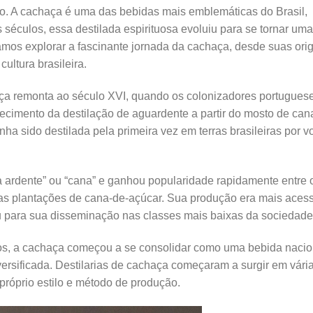
ão. A cachaça é uma das bebidas mais emblemáticas do Brasil,
s séculos, essa destilada espirituosa evoluiu para se tornar uma
vamos explorar a fascinante jornada da cachaça, desde suas ori
cultura brasileira.
haça remonta ao século XVI, quando os colonizadores portugues
ecimento da destilação de aguardente a partir do mosto de can
ha sido destilada pela primeira vez em terras brasileiras por vo
a ardente” ou “cana” e ganhou popularidade rapidamente entre 
as plantações de cana-de-açúcar. Sua produção era mais acess
iu para sua disseminação nas classes mais baixas da sociedade
os, a cachaça começou a se consolidar como uma bebida nacio
versificada. Destilarias de cachaça começaram a surgir em vári
próprio estilo e método de produção.