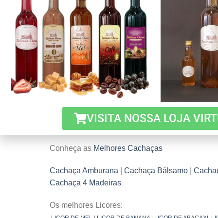
autenticamente brasileira.
O reconhecimento da cachaça como denominação
França, foi um passo importante para consolidar 
A história da cachaça é um testemunho vivo da 
até sua consolidação como ícone da cultura bra
tradição. Com seu sabor autêntico e diversificad
história de sabor, cultura e identidade nacional.
VISITA NOSSA LOJA VIR
Conheça as
Melhores Cachaças
Cachaça Amburana
|
Cachaça Bálsamo
|
Cachaç
Cachaça 4 Madeiras
Os melhores Licores:
LICOR DE MEL
|
LICOR DE BANANA
|
LICOR DE ABACAXI
LI