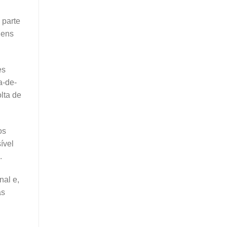
 parte
gens
es
a-de-
lta de
os
ível
.
nal e,
as