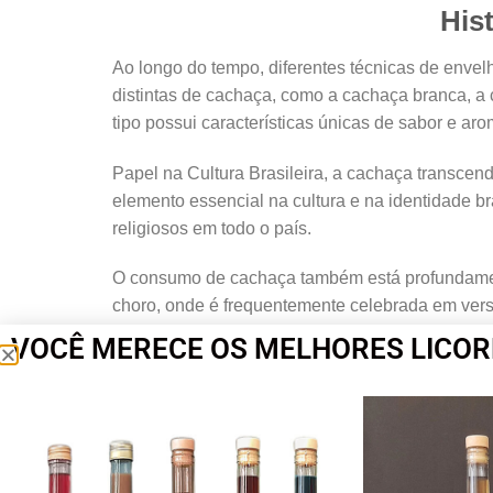
His
Ao longo do tempo, diferentes técnicas de env
distintas de cachaça, como a cachaça branca, a
tipo possui características únicas de sabor e ar
Papel na Cultura Brasileira, a cachaça transcen
elemento essencial na cultura e na identidade bra
religiosos em todo o país.
O consumo de cachaça também está profundament
choro, onde é frequentemente celebrada em vers
brasileiros famosos, como a caipirinha, que con
VOCÊ MERECE OS MELHORES LICOR
Desafios e Reconhecimento Internacional:
Apesar de sua rica história e valor cultural, a ca
vista apenas como uma bebida barata e pouco ref
governo brasileiro, têm buscado obter reconhec