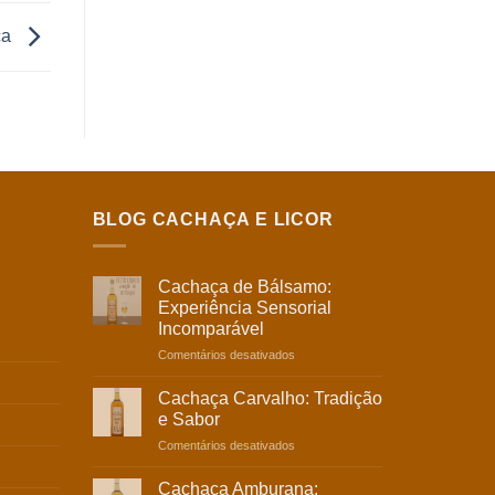
ça
BLOG CACHAÇA E LICOR
Cachaça de Bálsamo:
Experiência Sensorial
Incomparável
Comentários desativados
Cachaça Carvalho: Tradição
e Sabor
Comentários desativados
Cachaça Amburana: