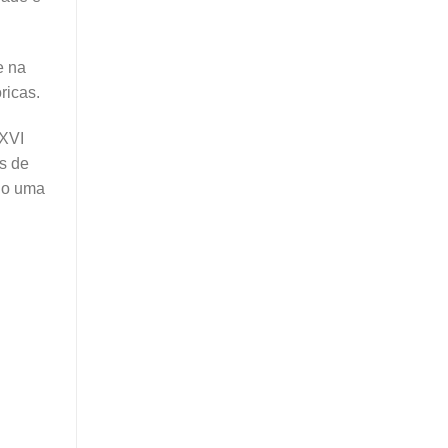
e na
ricas.
 XVI
s de
ndo uma