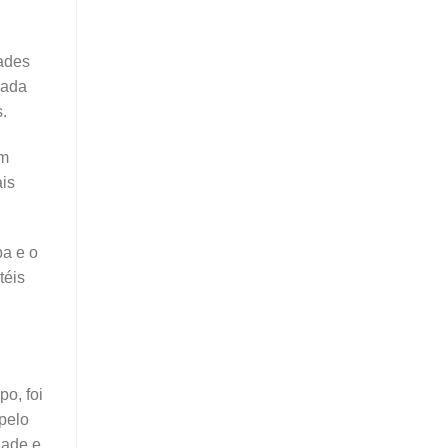
ades
Cada
.
um
ais
a e o
téis
po, foi
pelo
dade e