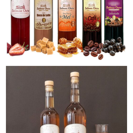
do cuidado artesanal que é dedicado a cada gota dessa
incrível bebida.
tags: cachaça, criação da cachaça
Conheça as
Melhores Cachaças
Cachaça Amburana
|
Cachaça Bálsamo
|
Cachaça
Carvalho
|
Cachaça com Ouro
|
Cachaça Barril Amendoim
|
Cachaça 4 Madeiras
Os melhores Licores:
LICOR DE MEL
|
LICOR DE BANANA
|
LICOR DE ABACAXI
LICOR DE
JABUTICABA
|
LICOR DE CAFÉ
Conheça nosso Blog –
Blog da Cachaça