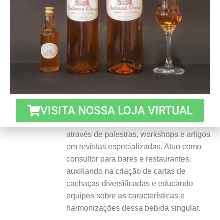
Esse registro foi postado em
cachaça
e marcado
Cachaça
.
FERNANDO
Sou um colaborador ativo na
VISITA NOSSA LOJA VIRTUAL
disseminação de conhecimentos sobre
cachaça, compartilhando seu expertise
através de palestras, workshops e artigos
em revistas especializadas. Atuo como
consultor para bares e restaurantes,
auxiliando na criação de cartas de
cachaças diversificadas e educando
equipes sobre as características e
harmonizações dessa bebida singular.