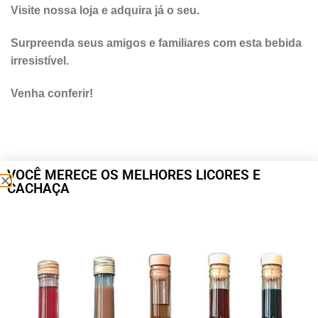
Visite nossa loja e adquira já o seu.
Surpreenda seus amigos e familiares com esta bebida
irresistível.
Venha conferir!
VOCÊ MERECE OS MELHORES LICORES E
CACHAÇA
Veja também:
Licor Fino de Café, é a nova invenção de
bebidas da Salinas Ouro.
Licor doce de leite
|
Cachaça Salinas
|
Licor de Mel
|
Licor