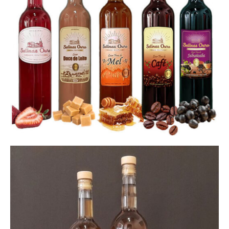
de Café
|
Licor de Jabuticaba
|
Licor de Banana
|
Licor de
Abacaxi
|
Licor de Pequi
|
Licor de Cereja
Esse registro foi postado em
Licor de Cereja
e marcado
Degustação
,
Licor de Cereja
,
Salinas Ouro
.
FERNANDO
Sou um colaborador ativo na
disseminação de conhecimentos sobre
cachaça, compartilhando seu expertise
através de palestras, workshops e artigos
em revistas especializadas. Atuo como
consultor para bares e restaurantes,