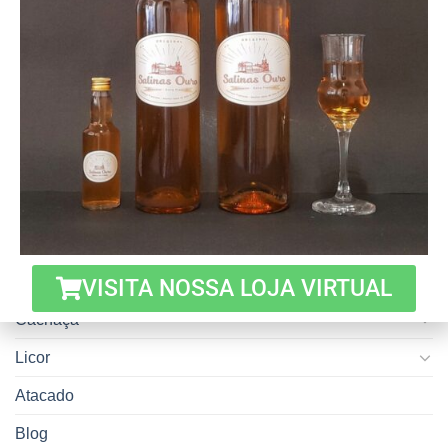
auxiliando na criação de cartas de
cachaças diversificadas e educando
equipes sobre as características e
harmonizações dessa bebida singular.
Cinco opções de
Cachaça Amburana Salinas
harmonização com Licor de
Ouro, perfeita combinação
Mel Salinas Ouro.
entre tradição e sofisticação
VISITA NOSSA LOJA VIRTUAL
Cachaça
Licor
Atacado
Blog