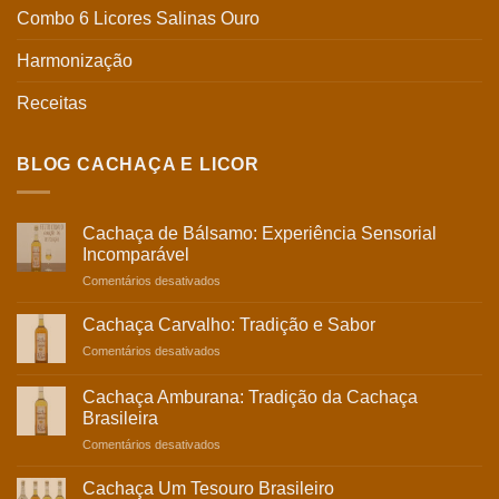
Combo 6 Licores Salinas Ouro
Harmonização
Receitas
BLOG CACHAÇA E LICOR
Cachaça de Bálsamo: Experiência Sensorial
Incomparável
em
Comentários desativados
Cachaça
de
Cachaça Carvalho: Tradição e Sabor
Bálsamo:
em
Comentários desativados
Experiência
Cachaça
Sensorial
Carvalho:
Incomparável
Cachaça Amburana: Tradição da Cachaça
Tradição
Brasileira
e
em
Comentários desativados
Sabor
Cachaça
Amburana:
Cachaça Um Tesouro Brasileiro