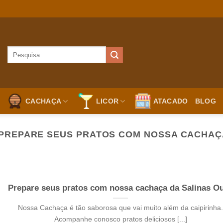
Pesquisar
por:
CACHAÇA
LICOR
ATACADO
BLOG
PREPARE SEUS PRATOS COM NOSSA CACHAÇ
Prepare seus pratos com nossa cachaça da Salinas O
Nossa Cachaça é tão saborosa que vai muito além da caipirinha.
Acompanhe conosco pratos deliciosos [...]