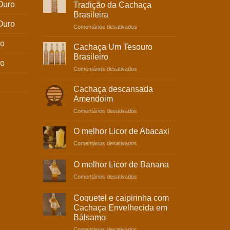
Tradição
Ouro
Tradição da Cachaça
e
Brasileira
Sabor
Ouro
em
Comentários desativados
Cachaça
ro
Amburana:
Cachaça Um Tesouro
Tradição
Brasileiro
da
ro
em
Comentários desativados
Cachaça
Cachaça
Brasileira
Um
Cachaça descansada
Tesouro
Amendoim
Brasileiro
em
Comentários desativados
Cachaça
descansada
O melhor Licor de Abacaxi
Amendoim
em
Comentários desativados
O
melhor
O melhor Licor de Banana
Licor
em
Comentários desativados
de
O
Abacaxi
melhor
Coquetel e caipirinha com
Licor
Cachaça Envelhecida em
de
Bálsamo
Banana
em
Comentários desativados