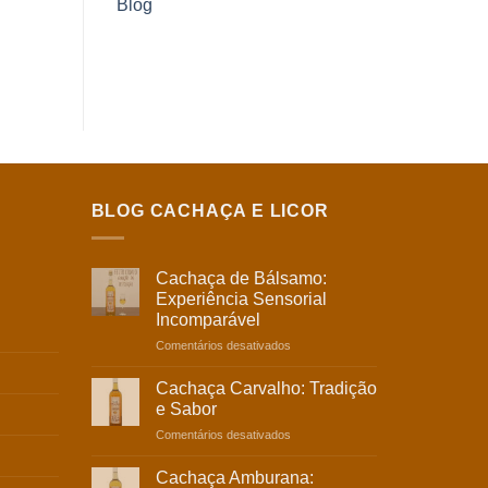
Blog
BLOG CACHAÇA E LICOR
Cachaça de Bálsamo:
Experiência Sensorial
Incomparável
em
Comentários desativados
Cachaça
de
Cachaça Carvalho: Tradição
Bálsamo:
e Sabor
Experiência
em
Comentários desativados
Sensorial
Cachaça
Incomparável
Carvalho:
Cachaça Amburana: