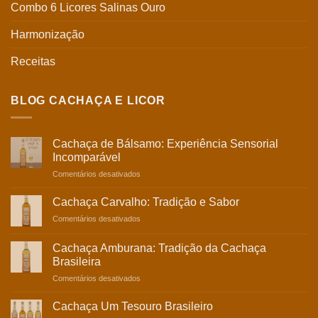
Combo 6 Licores Salinas Ouro
Harmonização
Receitas
BLOG CACHAÇA E LICOR
Cachaça de Bálsamo: Experiência Sensorial
Incomparável
em
Comentários desativados
Cachaça
de
Cachaça Carvalho: Tradição e Sabor
Bálsamo:
em
Comentários desativados
Experiência
Cachaça
Sensorial
Carvalho:
Incomparável
Cachaça Amburana: Tradição da Cachaça
Tradição
Brasileira
e
em
Comentários desativados
Sabor
Cachaça
Amburana:
Cachaça Um Tesouro Brasileiro
Tradição