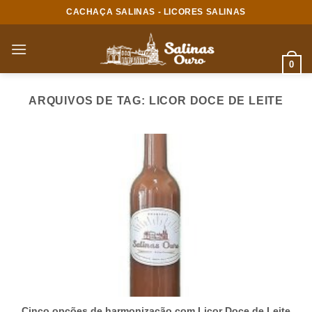
Skip
CACHAÇA SALINAS - LICORES SALINAS
to
content
0
ARQUIVOS DE TAG:
LICOR DOCE DE LEITE
Cinco opções de harmonização com Licor Doce de Leite