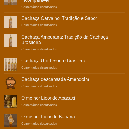
Incomparável
em
Comentários desativados
Cachaça
de
Cachaça Carvalho: Tradição e Sabor
Bálsamo:
em
Comentários desativados
Experiência
Cachaça
Sensorial
Carvalho:
Incomparável
Cachaça Amburana: Tradição da Cachaça
Tradição
Brasileira
e
em
Comentários desativados
Sabor
Cachaça
Amburana:
Cachaça Um Tesouro Brasileiro
Tradição
em
Comentários desativados
da
Cachaça
Cachaça
Um
Brasileira
Cachaça descansada Amendoim
Tesouro
em
Comentários desativados
Brasileiro
Cachaça
descansada
O melhor Licor de Abacaxi
Amendoim
em
Comentários desativados
O
melhor
O melhor Licor de Banana
Licor
em
Comentários desativados
de
O
Abacaxi