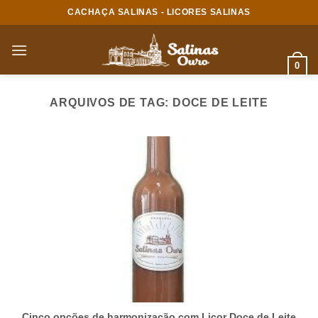
Skip
CACHAÇA SALINAS - LICORES SALINAS
to
content
0
ARQUIVOS DE TAG:
DOCE DE LEITE
Cinco opções de harmonização com Licor Doce de Leite