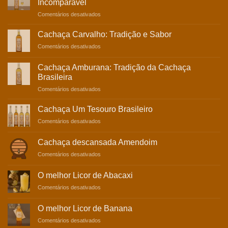
Incomparável
em
Comentários desativados
Cachaça
de
Cachaça Carvalho: Tradição e Sabor
Bálsamo:
em
Comentários desativados
Experiência
Cachaça
Sensorial
Carvalho:
Incomparável
Cachaça Amburana: Tradição da Cachaça
Tradição
Brasileira
e
em
Comentários desativados
Sabor
Cachaça
Amburana:
Cachaça Um Tesouro Brasileiro
Tradição
em
Comentários desativados
da
Cachaça
Cachaça
Um
Brasileira
Cachaça descansada Amendoim
Tesouro
em
Comentários desativados
Brasileiro
Cachaça
descansada
O melhor Licor de Abacaxi
Amendoim
em
Comentários desativados
O
melhor
O melhor Licor de Banana
Licor
em
Comentários desativados
de