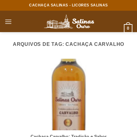
Skip
CACHAÇA SALINAS - LICORES SALINAS
to
content
0
ARQUIVOS DE TAG:
CACHAÇA CARVALHO
Cachaça Carvalho: Tradição e Sabor