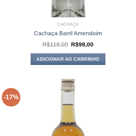
CACHAÇA
Cachaça Barril Amendoim
O
O
R$
118,00
R$
98,00
preço
preço
original
atual
era:
é:
ADICIONAR AO CARRINHO
R$118,00.
R$98,00.
-17%