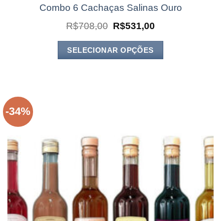
Combo 6 Cachaças Salinas Ouro
O
O
R$
708,00
R$
531,00
preço
preço
original
atual
era:
é:
SELECIONAR OPÇÕES
R$708,00.
R$531,00.
-34%