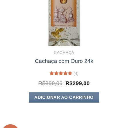
CACHAÇA
Cachaça com Ouro 24k
(4)
Avaliação
O
O
R$
399,00
R$
299,00
5.00
de 5
preço
preço
original
atual
era:
é:
ADICIONAR AO CARRINHO
R$399,00.
R$299,00.