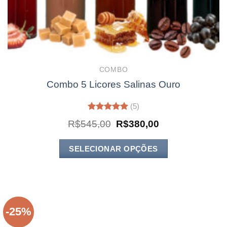
COMBO
Combo 5 Licores Salinas Ouro
(5)
Avaliação
O
O
R$
545,00
R$
380,00
5.00
de 5
preço
preço
original
atual
era:
é:
SELECIONAR OPÇÕES
R$545,00.
R$380,00.
-25%