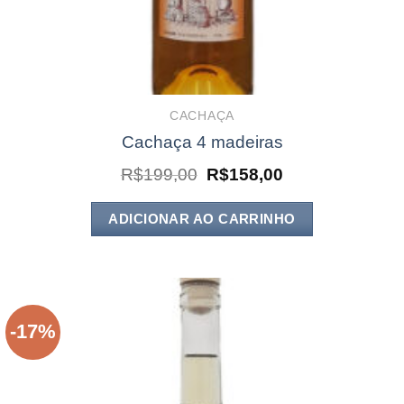
CACHAÇA
Cachaça 4 madeiras
O
O
R$
199,00
R$
158,00
preço
preço
original
atual
era:
é:
ADICIONAR AO CARRINHO
R$199,00.
R$158,00.
-17%