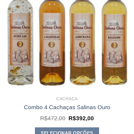
CACHAÇA
Combo 4 Cachaças Salinas Ouro
O
O
R$
472,00
R$
392,00
preço
preço
original
atual
era:
é:
SELECIONAR OPÇÕES