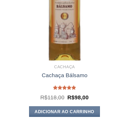
CACHAÇA
Cachaça Bálsamo
Avaliação
O
O
R$
118,00
R$
98,00
5.00
de 5
preço
preço
original
atual
era:
é:
ADICIONAR AO CARRINHO
R$118,00.
R$98,00.