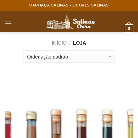
Skip
CACHAÇA SALINAS - LICORES SALINAS
to
content
0
INÍCIO
/
LOJA