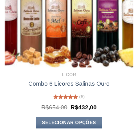
LICOR
Combo 6 Licores Salinas Ouro
(6)
Avaliação
O
O
R$
654,00
R$
432,00
5.00
de 5
preço
preço
original
atual
era:
é:
SELECIONAR OPÇÕES
R$654,00.
R$432,00.