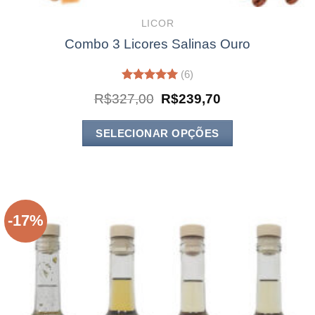
LICOR
Combo 3 Licores Salinas Ouro
(6)
Avaliação
O
O
R$
327,00
R$
239,70
5.00
de 5
preço
preço
original
atual
era:
é:
SELECIONAR OPÇÕES
R$327,00.
R$239,70.
-17%