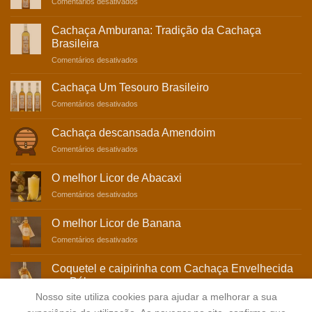
em
Comentários desativados
Experiência
Cachaça
Sensorial
Carvalho:
Incomparável
Cachaça Amburana: Tradição da Cachaça
Tradição
Brasileira
e
em
Comentários desativados
Sabor
Cachaça
Amburana:
Cachaça Um Tesouro Brasileiro
Tradição
em
Comentários desativados
da
Cachaça
Cachaça
Um
Brasileira
Cachaça descansada Amendoim
Tesouro
em
Comentários desativados
Brasileiro
Cachaça
descansada
O melhor Licor de Abacaxi
Amendoim
em
Comentários desativados
O
melhor
O melhor Licor de Banana
Licor
em
Comentários desativados
de
O
Abacaxi
melhor
Coquetel e caipirinha com Cachaça Envelhecida
Licor
em Bálsamo
de
Nosso site utiliza cookies para ajudar a melhorar a sua
em
Comentários desativados
Banana
Coquetel