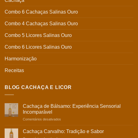
Cachaça
Combo 6 Cachaças Salinas Ouro
Combo 4 Cachaças Salinas Ouro
Combo 5 Licores Salinas Ouro
Combo 6 Licores Salinas Ouro
Harmonização
Receitas
BLOG CACHAÇA E LICOR
Cachaça de Bálsamo: Experiência Sensorial
Incomparável
em
Comentários desativados
Cachaça
de
Cachaça Carvalho: Tradição e Sabor
Bálsamo: