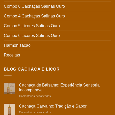
Combo 6 Cachaças Salinas Ouro
Combo 4 Cachaças Salinas Ouro
Combo 5 Licores Salinas Ouro
Combo 6 Licores Salinas Ouro
Harmonização
Receitas
BLOG CACHAÇA E LICOR
Cachaça de Bálsamo: Experiência Sensorial
Incomparável
em
Comentários desativados
Cachaça
de
Cachaça Carvalho: Tradição e Sabor
Bálsamo:
em
Comentários desativados
Experiência