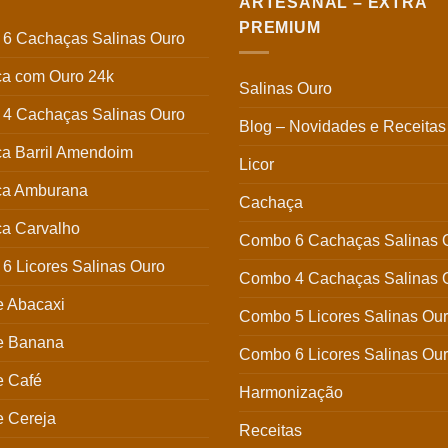
ARTESANAL – EXTRA
PREMIUM
6 Cachaças Salinas Ouro
a com Ouro 24k
Salinas Ouro
4 Cachaças Salinas Ouro
Blog – Novidades e Receitas
a Barril Amendoim
Licor
a Amburana
Cachaça
a Carvalho
Combo 6 Cachaças Salinas 
6 Licores Salinas Ouro
Combo 4 Cachaças Salinas 
e Abacaxi
Combo 5 Licores Salinas Ou
de Banana
Combo 6 Licores Salinas Ou
e Café
Harmonização
e Cereja
Receitas