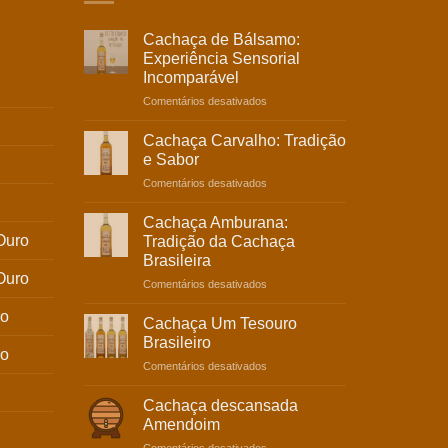
Cachaça de Bálsamo:
Experiência Sensorial
Incomparável
em
Comentários desativados
Cachaça
de
Cachaça Carvalho: Tradição
Bálsamo:
e Sabor
Experiência
em
Comentários desativados
Sensorial
Cachaça
Incomparável
Carvalho:
Cachaça Amburana:
Tradição
Ouro
Tradição da Cachaça
e
Brasileira
Sabor
Ouro
em
Comentários desativados
Cachaça
ro
Amburana:
Cachaça Um Tesouro
Tradição
Brasileiro
da
ro
em
Comentários desativados
Cachaça
Cachaça
Brasileira
Um
Cachaça descansada
Tesouro
Amendoim
Brasileiro
em
Comentários desativados